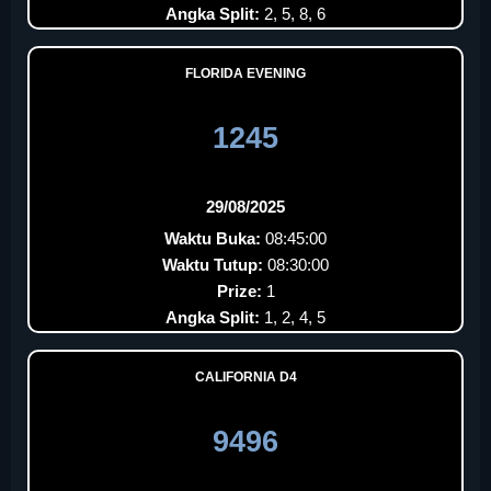
Angka Split:
2, 5, 8, 6
FLORIDA EVENING
1245
29/08/2025
Waktu Buka:
08:45:00
Waktu Tutup:
08:30:00
Prize:
1
Angka Split:
1, 2, 4, 5
CALIFORNIA D4
9496