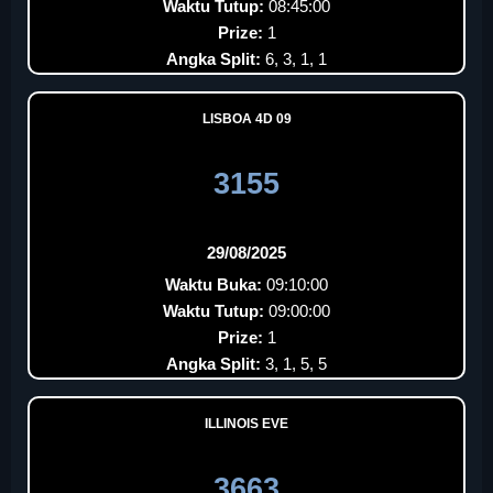
Waktu Tutup:
08:45:00
Prize:
1
Angka Split:
6, 3, 1, 1
LISBOA 4D 09
3155
29/08/2025
Waktu Buka:
09:10:00
Waktu Tutup:
09:00:00
Prize:
1
Angka Split:
3, 1, 5, 5
ILLINOIS EVE
3663