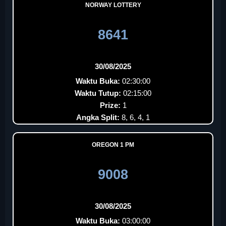
NORWAY LOTTERY
8641
30/08/2025
Waktu Buka:
02:30:00
Waktu Tutup:
02:15:00
Prize:
1
Angka Split:
8, 6, 4, 1
OREGON 1 PM
9008
30/08/2025
Waktu Buka:
03:00:00