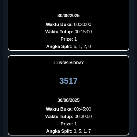
30/08/2025
Waktu Buka:
00:30:00
Waktu Tutup:
00:15:00
Prize:
1
Angka Split:
5, 1, 2, 0
ILLINOIS MIDDAY
3517
30/08/2025
Waktu Buka:
00:45:00
Waktu Tutup:
00:30:00
Prize:
1
Angka Split:
3, 5, 1, 7