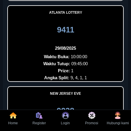
ATLANTA LOTTERY
9411
29/08/2025
Waktu Buka:
10:00:00
Waktu Tutup:
09:45:00
Prize:
1
Angka Split:
9, 4, 1, 1
NEW JERSEY EVE
9238
Home
Register
Login
Promosi
Hubungi kami
29/08/2025