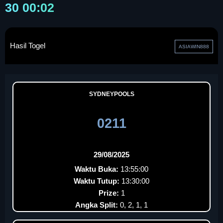
30 00:02
Hasil Togel
ASIAWIN888
SYDNEYPOOLS
0211
29/08/2025
Waktu Buka:
13:55:00
Waktu Tutup:
13:30:00
Prize:
1
Angka Split:
0, 2, 1, 1