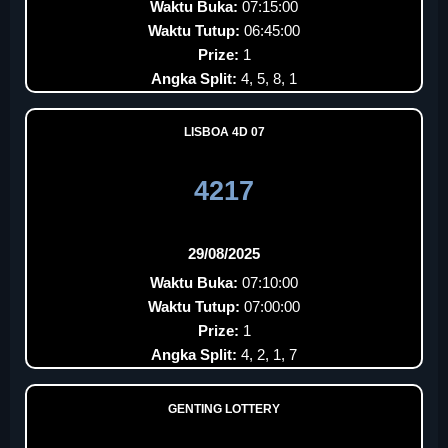
Waktu Buka:
07:15:00
Waktu Tutup:
06:45:00
Prize:
1
Angka Split:
4, 5, 8, 1
LISBOA 4D 07
4217
29/08/2025
Waktu Buka:
07:10:00
Waktu Tutup:
07:00:00
Prize:
1
Angka Split:
4, 2, 1, 7
GENTING LOTTERY