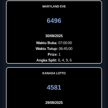
MARYLAND EVE
6496
30/08/2025
Waktu Buka:
07:00:00
Waktu Tutup:
06:45:00
Prize:
1
Angka Split:
6, 4, 9, 6
KANADA LOTTO
4581
29/08/2025