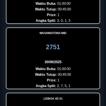
Waktu Buka:
01:00:00
Waktu Tutup:
00:45:00
Prize:
1
Angka Split:
3, 0, 1, 3
WASHINGTON4 MID
2751
30/08/2025
Waktu Buka:
01:00:00
Waktu Tutup:
00:45:00
Prize:
1
Angka Split:
2, 7, 5, 1
LISBOA 4D 01