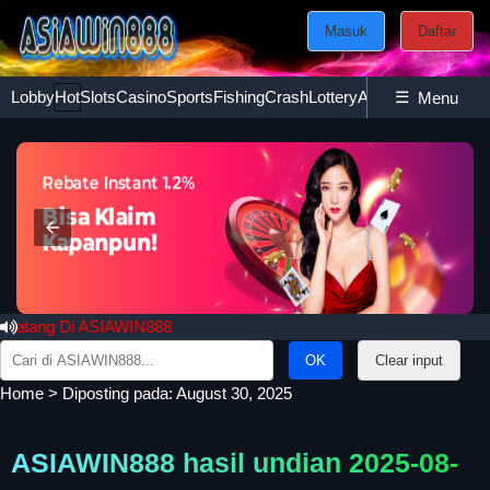
Masuk
Daftar
Lobby
Hot
Slots
Casino
Sports
Fishing
Crash
Lottery
Ayam
☰
Poker
Esport
Menu
ng Di ASIAWIN888
Search
Clear input
for:
Home
>
Diposting pada: August 30, 2025
ASIAWIN888 hasil undian 2025-08-