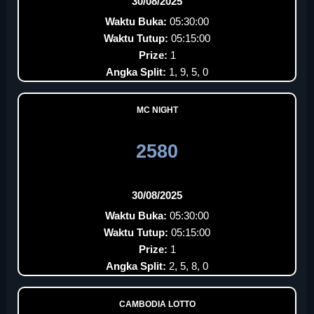
30/08/2025
Waktu Buka:
05:30:00
Waktu Tutup:
05:15:00
Prize:
1
Angka Split:
1, 9, 5, 0
MC NIGHT
2580
30/08/2025
Waktu Buka:
05:30:00
Waktu Tutup:
05:15:00
Prize:
1
Angka Split:
2, 5, 8, 0
CAMBODIA LOTTO