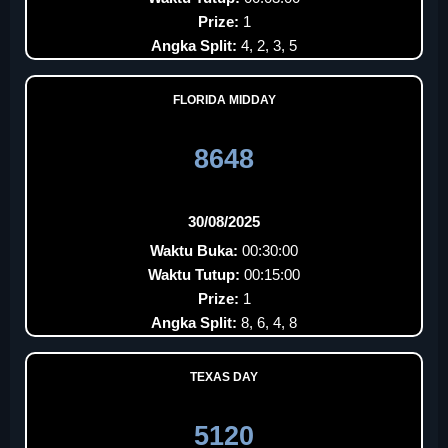
Prize:
1
Angka Split:
4, 2, 3, 5
FLORIDA MIDDAY
8648
30/08/2025
Waktu Buka:
00:30:00
Waktu Tutup:
00:15:00
Prize:
1
Angka Split:
8, 6, 4, 8
TEXAS DAY
5120