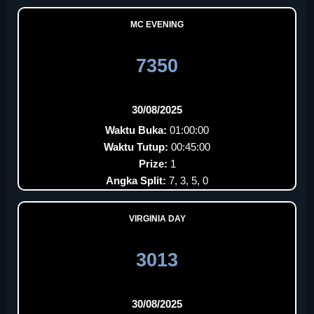
MC EVENING
7350
30/08/2025
Waktu Buka:
01:00:00
Waktu Tutup:
00:45:00
Prize:
1
Angka Split:
7, 3, 5, 0
VIRGINIA DAY
3013
30/08/2025