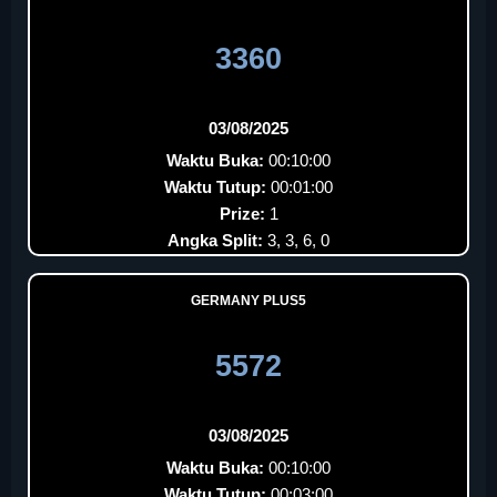
3360
03/08/2025
Waktu Buka:
00:10:00
Waktu Tutup:
00:01:00
Prize:
1
Angka Split:
3, 3, 6, 0
GERMANY PLUS5
5572
03/08/2025
Waktu Buka:
00:10:00
Waktu Tutup:
00:03:00