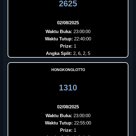
2625
02/08/2025
Waktu Buka:
23:00:00
Waktu Tutup:
22:40:00
Prize:
1
Angka Split:
2, 6, 2, 5
HONGKONGLOTTO
1310
02/08/2025
Waktu Buka:
23:00:00
Waktu Tutup:
22:55:00
Prize:
1