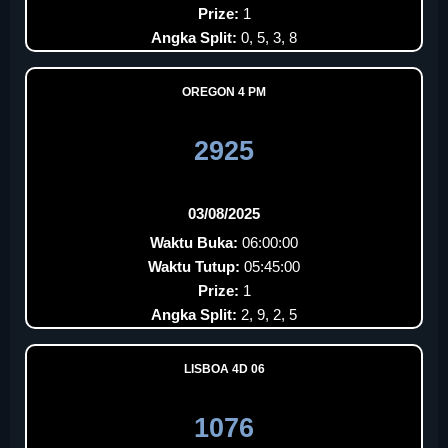
Prize:
1
Angka Split:
0, 5, 3, 8
OREGON 4 PM
2925
03/08/2025
Waktu Buka:
06:00:00
Waktu Tutup:
05:45:00
Prize:
1
Angka Split:
2, 9, 2, 5
LISBOA 4D 06
1076