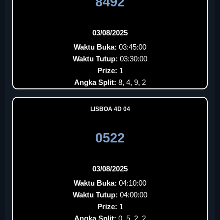
8492
03/08/2025
Waktu Buka:
03:45:00
Waktu Tutup:
03:30:00
Prize:
1
Angka Split:
8, 4, 9, 2
LISBOA 4D 04
0522
03/08/2025
Waktu Buka:
04:10:00
Waktu Tutup:
04:00:00
Prize:
1
Angka Split:
0, 5, 2, 2