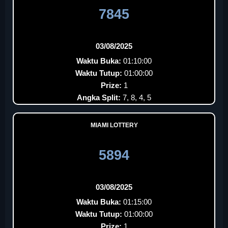
7845
03/08/2025
Waktu Buka:
01:10:00
Waktu Tutup:
01:00:00
Prize:
1
Angka Split:
7, 8, 4, 5
MIAMI LOTTERY
5894
03/08/2025
Waktu Buka:
01:15:00
Waktu Tutup:
01:00:00
Prize:
1