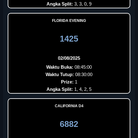
Angka Split:
3, 3, 0, 9
FLORIDA EVENING
1425
02/08/2025
Waktu Buka:
08:45:00
Waktu Tutup:
08:30:00
Prize:
1
Angka Split:
1, 4, 2, 5
CALIFORNIA D4
6882