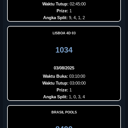
Waktu Tutup:
02:45:00
Prize:
1
Angka Split:
9, 4, 1, 2
LISBOA 4D 03
1034
03/08/2025
Waktu Buka:
03:10:00
Waktu Tutup:
03:00:00
Prize:
1
Angka Split:
1, 0, 3, 4
BRASIL POOLS