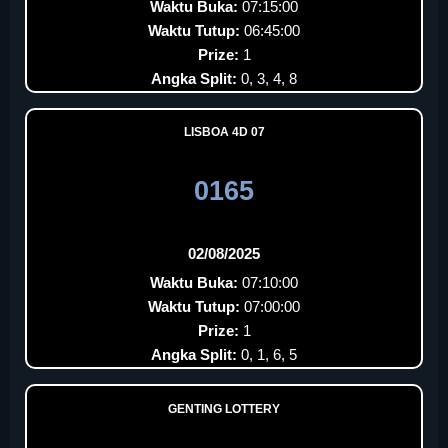
Waktu Buka:
07:15:00
Waktu Tutup:
06:45:00
Prize:
1
Angka Split:
0, 3, 4, 8
LISBOA 4D 07
0165
02/08/2025
Waktu Buka:
07:10:00
Waktu Tutup:
07:00:00
Prize:
1
Angka Split:
0, 1, 6, 5
GENTING LOTTERY