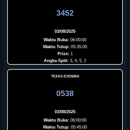
3452
03/08/2025
Waktu Buka:
06:00:00
Waktu Tutup:
05:35:00
Prize:
1
Angka Split:
3, 4, 5, 2
TEXAS EVENING
0538
03/08/2025
Waktu Buka:
06:00:00
Waktu Tutup:
05:45:00