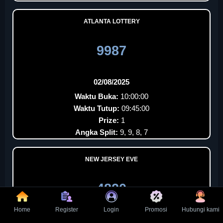
ATLANTA LOTTERY
9987
02/08/2025
Waktu Buka:
10:00:00
Waktu Tutup:
09:45:00
Prize:
1
Angka Split:
9, 9, 8, 7
NEW JERSEY EVE
4820
Home
Register
Login
Promosi
Hubungi kami
02/08/2025