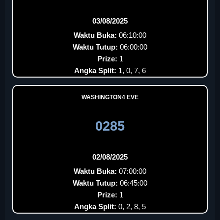
03/08/2025
Waktu Buka:
06:10:00
Waktu Tutup:
06:00:00
Prize:
1
Angka Split:
1, 0, 7, 6
WASHINGTON4 EVE
0285
02/08/2025
Waktu Buka:
07:00:00
Waktu Tutup:
06:45:00
Prize:
1
Angka Split:
0, 2, 8, 5