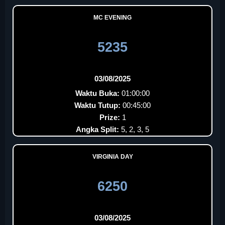
MC EVENING
5235
03/08/2025
Waktu Buka:
01:00:00
Waktu Tutup:
00:45:00
Prize:
1
Angka Split:
5, 2, 3, 5
VIRGINIA DAY
6250
03/08/2025