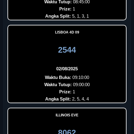
Waktu Tutup:
08:45:00
Prize:
1
Angka Split:
5, 1, 3, 1
LISBOA 4D 09
2544
02/08/2025
Waktu Buka:
09:10:00
Waktu Tutup:
09:00:00
Prize:
1
Angka Split:
2, 5, 4, 4
ILLINOIS EVE
8062