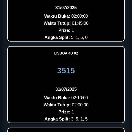
31/07/2025
Waktu Buka:
02:00:00
Waktu Tutup:
01:45:00
Prize:
1
Angka Split:
9, 1, 6, 0
LISBOA 4D 02
3515
31/07/2025
Waktu Buka:
02:10:00
Waktu Tutup:
02:00:00
Prize:
1
Angka Split:
3, 5, 1, 5