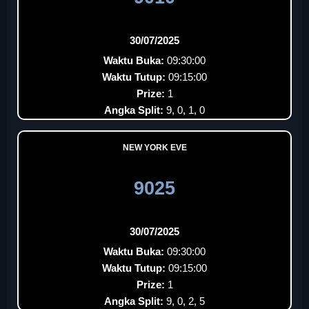
30/07/2025
Waktu Buka:
09:30:00
Waktu Tutup:
09:15:00
Prize:
1
Angka Split:
9, 0, 1, 0
NEW YORK EVE
9025
30/07/2025
Waktu Buka:
09:30:00
Waktu Tutup:
09:15:00
Prize:
1
Angka Split:
9, 0, 2, 5