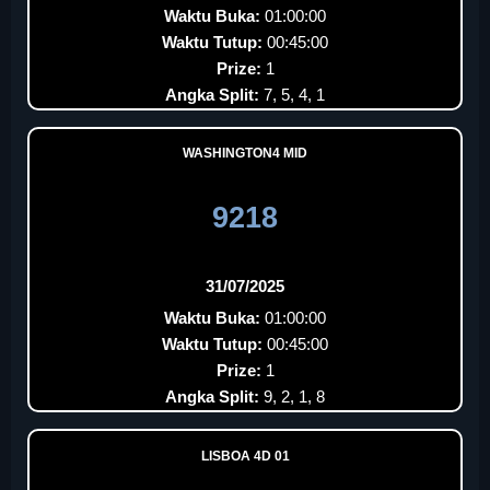
Waktu Buka:
01:00:00
Waktu Tutup:
00:45:00
Prize:
1
Angka Split:
7, 5, 4, 1
WASHINGTON4 MID
9218
31/07/2025
Waktu Buka:
01:00:00
Waktu Tutup:
00:45:00
Prize:
1
Angka Split:
9, 2, 1, 8
LISBOA 4D 01