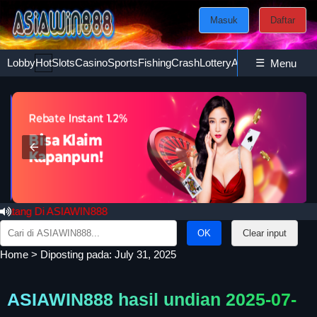
Masuk
Daftar
Lobby
Hot
Slots
Casino
Sports
Fishing
Crash
Lottery
Ayam
☰
Poker
Esport
Menu
g Di ASIAWIN888
Search
Clear input
for:
Home
>
Diposting pada: July 31, 2025
ASIAWIN888 hasil undian 2025-07-