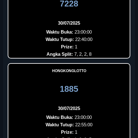
7228
30/07/2025
Waktu Buka:
23:00:00
Waktu Tutup:
22:40:00
Prize:
1
Angka Split:
7, 2, 2, 8
HONGKONGLOTTO
1885
30/07/2025
Waktu Buka:
23:00:00
Waktu Tutup:
22:55:00
Prize:
1