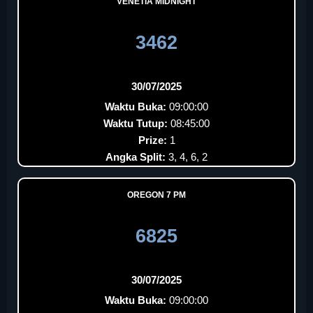
VENETIA MIDNIGHT
3462
30/07/2025
Waktu Buka:
09:00:00
Waktu Tutup:
08:45:00
Prize:
1
Angka Split:
3, 4, 6, 2
OREGON 7 PM
6825
30/07/2025
Waktu Buka:
09:00:00