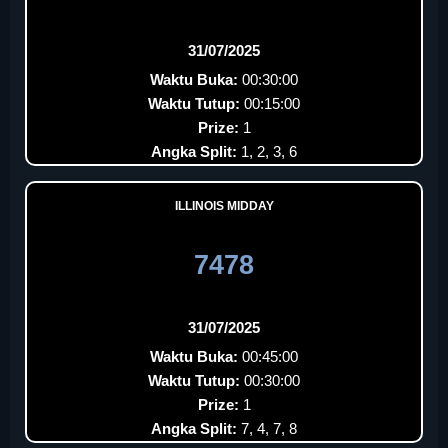
31/07/2025
Waktu Buka:
00:30:00
Waktu Tutup:
00:15:00
Prize:
1
Angka Split:
1, 2, 3, 6
ILLINOIS MIDDAY
7478
31/07/2025
Waktu Buka:
00:45:00
Waktu Tutup:
00:30:00
Prize:
1
Angka Split:
7, 4, 7, 8