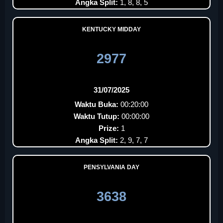
Angka Split:
1, 8, 8, 5
KENTUCKY MIDDAY
2977
31/07/2025
Waktu Buka:
00:20:00
Waktu Tutup:
00:00:00
Prize:
1
Angka Split:
2, 9, 7, 7
PENSYLVANIA DAY
3638