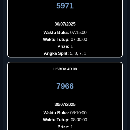
5971
30/07/2025
Waktu Buka:
07:15:00
Waktu Tutup:
07:00:00
Prize:
1
Angka Split:
5, 9, 7, 1
LISBOA 4D 08
7966
30/07/2025
Waktu Buka:
08:10:00
Waktu Tutup:
08:00:00
Prize:
1