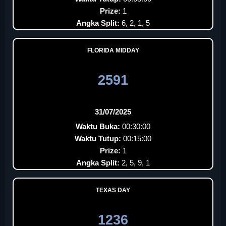
Prize:
1
Angka Split:
6, 2, 1, 5
FLORIDA MIDDAY
2591
31/07/2025
Waktu Buka:
00:30:00
Waktu Tutup:
00:15:00
Prize:
1
Angka Split:
2, 5, 9, 1
TEXAS DAY
1236