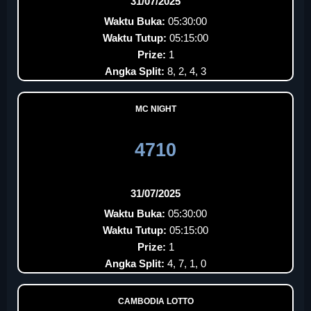
31/07/2025
Waktu Buka:
05:30:00
Waktu Tutup:
05:15:00
Prize:
1
Angka Split:
8, 2, 4, 3
MC NIGHT
4710
31/07/2025
Waktu Buka:
05:30:00
Waktu Tutup:
05:15:00
Prize:
1
Angka Split:
4, 7, 1, 0
CAMBODIA LOTTO