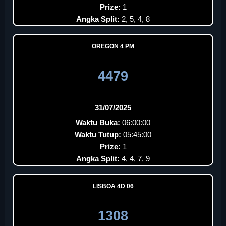
Prize:
1
Angka Split:
2, 5, 4, 8
OREGON 4 PM
4479
31/07/2025
Waktu Buka:
06:00:00
Waktu Tutup:
05:45:00
Prize:
1
Angka Split:
4, 4, 7, 9
LISBOA 4D 06
1308