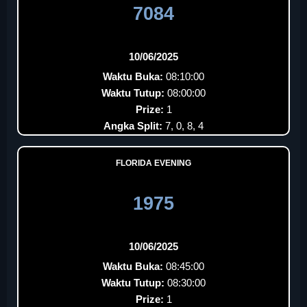
7084
10/06/2025
Waktu Buka:
08:10:00
Waktu Tutup:
08:00:00
Prize:
1
Angka Split:
7, 0, 8, 4
FLORIDA EVENING
1975
10/06/2025
Waktu Buka:
08:45:00
Waktu Tutup:
08:30:00
Prize:
1