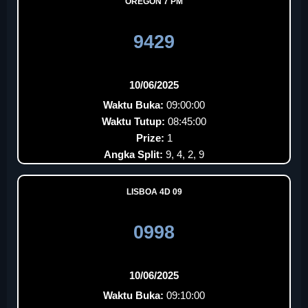
OREGON 7 PM
9429
10/06/2025
Waktu Buka:
09:00:00
Waktu Tutup:
08:45:00
Prize:
1
Angka Split:
9, 4, 2, 9
LISBOA 4D 09
0998
10/06/2025
Waktu Buka:
09:10:00