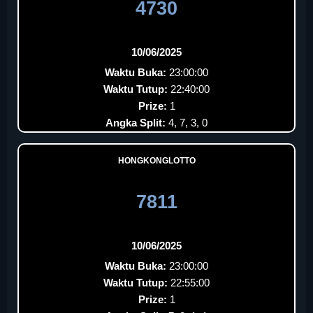
4730
10/06/2025
Waktu Buka:
23:00:00
Waktu Tutup:
22:40:00
Prize:
1
Angka Split:
4, 7, 3, 0
HONGKONGLOTTO
7811
10/06/2025
Waktu Buka:
23:00:00
Waktu Tutup:
22:55:00
Prize:
1