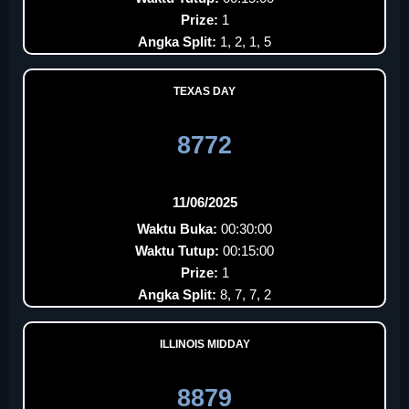
Prize:
1
Angka Split:
1, 2, 1, 5
TEXAS DAY
8772
11/06/2025
Waktu Buka:
00:30:00
Waktu Tutup:
00:15:00
Prize:
1
Angka Split:
8, 7, 7, 2
ILLINOIS MIDDAY
8879