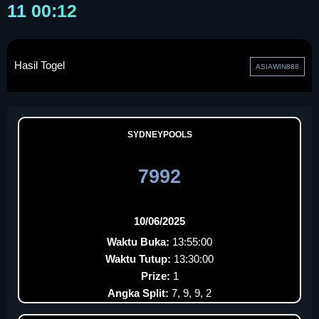
11 00:12
Hasil Togel
ASIAWIN888
SYDNEYPOOLS
7992
10/06/2025
Waktu Buka:
13:55:00
Waktu Tutup:
13:30:00
Prize:
1
Angka Split:
7, 9, 9, 2