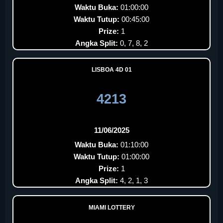
Waktu Buka:
01:00:00
Waktu Tutup:
00:45:00
Prize:
1
Angka Split:
0, 7, 8, 2
LISBOA 4D 01
4213
11/06/2025
Waktu Buka:
01:10:00
Waktu Tutup:
01:00:00
Prize:
1
Angka Split:
4, 2, 1, 3
MIAMI LOTTERY