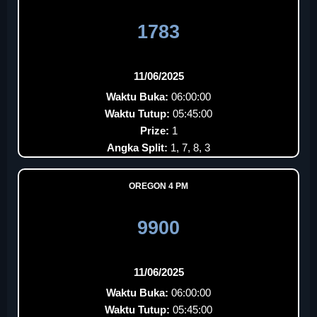
1783
11/06/2025
Waktu Buka:
06:00:00
Waktu Tutup:
05:45:00
Prize:
1
Angka Split:
1, 7, 8, 3
OREGON 4 PM
9900
11/06/2025
Waktu Buka:
06:00:00
Waktu Tutup:
05:45:00