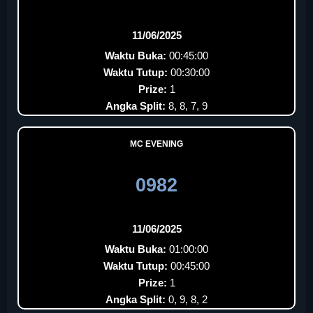
11/06/2025
Waktu Buka:
00:45:00
Waktu Tutup:
00:30:00
Prize:
1
Angka Split:
8, 8, 7, 9
MC EVENING
0982
11/06/2025
Waktu Buka:
01:00:00
Waktu Tutup:
00:45:00
Prize:
1
Angka Split:
0, 9, 8, 2