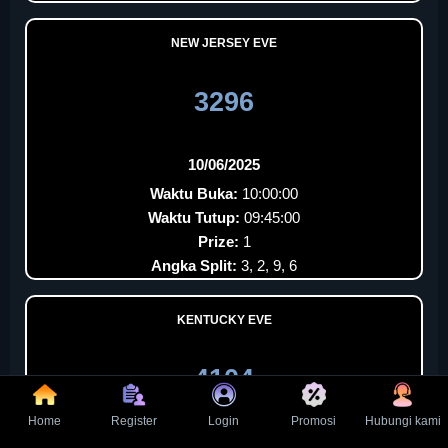
NEW JERSEY EVE
3296
10/06/2025
Waktu Buka:
10:00:00
Waktu Tutup:
09:45:00
Prize:
1
Angka Split:
3, 2, 9, 6
KENTUCKY EVE
4104
Home
Register
Login
Promosi
Hubungi kami
10/06/2025