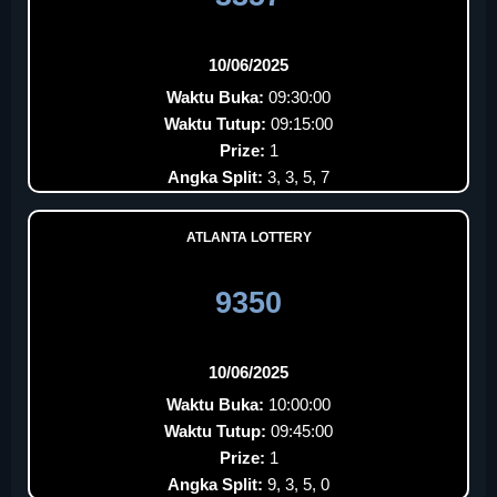
10/06/2025
Waktu Buka:
09:30:00
Waktu Tutup:
09:15:00
Prize:
1
Angka Split:
3, 3, 5, 7
ATLANTA LOTTERY
9350
10/06/2025
Waktu Buka:
10:00:00
Waktu Tutup:
09:45:00
Prize:
1
Angka Split:
9, 3, 5, 0