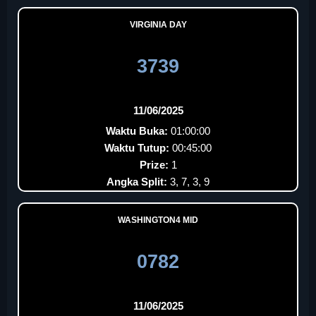
VIRGINIA DAY
3739
11/06/2025
Waktu Buka:
01:00:00
Waktu Tutup:
00:45:00
Prize:
1
Angka Split:
3, 7, 3, 9
WASHINGTON4 MID
0782
11/06/2025