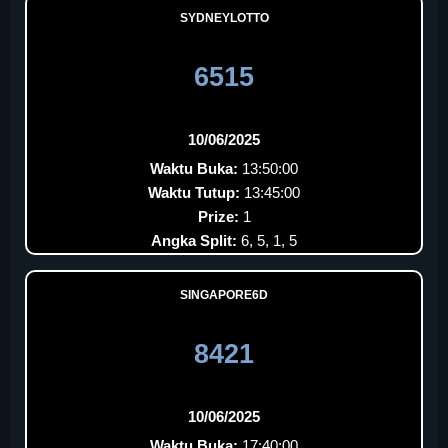
SYDNEYLOTTO
6515
10/06/2025
Waktu Buka:
13:50:00
Waktu Tutup:
13:45:00
Prize:
1
Angka Split:
6, 5, 1, 5
SINGAPORE6D
8421
10/06/2025
Waktu Buka:
17:40:00