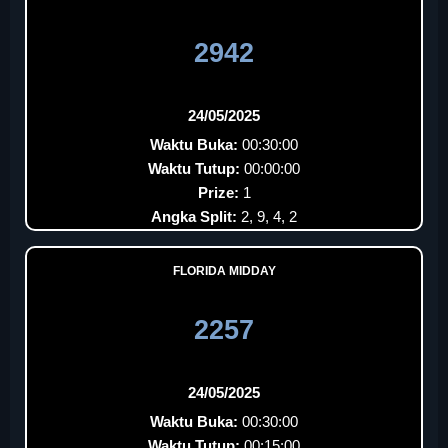
2942
24/05/2025
Waktu Buka:
00:30:00
Waktu Tutup:
00:00:00
Prize:
1
Angka Split:
2, 9, 4, 2
FLORIDA MIDDAY
2257
24/05/2025
Waktu Buka:
00:30:00
Waktu Tutup:
00:15:00