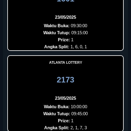
23/05/2025
Waktu Buka:
09:30:00
Waktu Tutup:
09:15:00
Prize:
1
Angka Split:
1, 6, 0, 1
ATLANTA LOTTERY
2173
23/05/2025
Waktu Buka:
10:00:00
Waktu Tutup:
09:45:00
Prize:
1
Angka Split:
2, 1, 7, 3