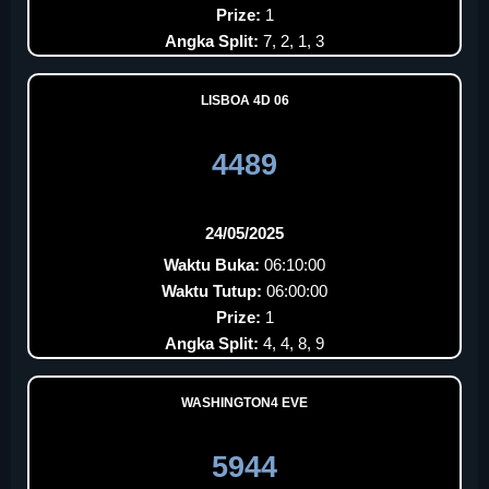
Prize:
1
Angka Split:
7, 2, 1, 3
LISBOA 4D 06
4489
24/05/2025
Waktu Buka:
06:10:00
Waktu Tutup:
06:00:00
Prize:
1
Angka Split:
4, 4, 8, 9
WASHINGTON4 EVE
5944