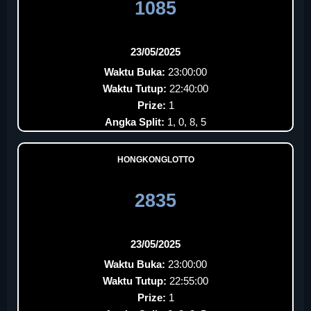
1085
23/05/2025
Waktu Buka:
23:00:00
Waktu Tutup:
22:40:00
Prize:
1
Angka Split:
1, 0, 8, 5
HONGKONGLOTTO
2835
23/05/2025
Waktu Buka:
23:00:00
Waktu Tutup:
22:55:00
Prize:
1