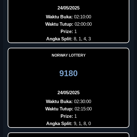
24/05/2025
Waktu Buka:
02:10:00
Waktu Tutup:
02:00:00
Prize:
1
Angka Split:
8, 1, 4, 3
NORWAY LOTTERY
9180
24/05/2025
Waktu Buka:
02:30:00
Waktu Tutup:
02:15:00
Prize:
1
Angka Split:
9, 1, 8, 0