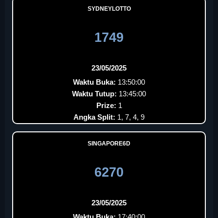
SYDNEYLOTTO
1749
23/05/2025
Waktu Buka:
13:50:00
Waktu Tutup:
13:45:00
Prize:
1
Angka Split:
1, 7, 4, 9
SINGAPORE6D
6270
23/05/2025
Waktu Buka:
17:40:00