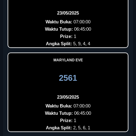
23/05/2025
Waktu Buka:
07:00:00
Waktu Tutup:
06:45:00
Prize:
1
Angka Split:
5, 9, 4, 4
MARYLAND EVE
2561
23/05/2025
Waktu Buka:
07:00:00
Waktu Tutup:
06:45:00
Prize:
1
Angka Split:
2, 5, 6, 1