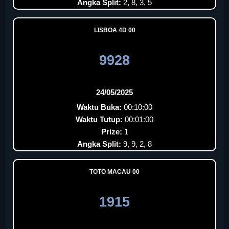
Angka Split:
2, 8, 3, 5
LISBOA 4D 00
9928
24/05/2025
Waktu Buka:
00:10:00
Waktu Tutup:
00:01:00
Prize:
1
Angka Split:
9, 9, 2, 8
TOTO MACAU 00
1915