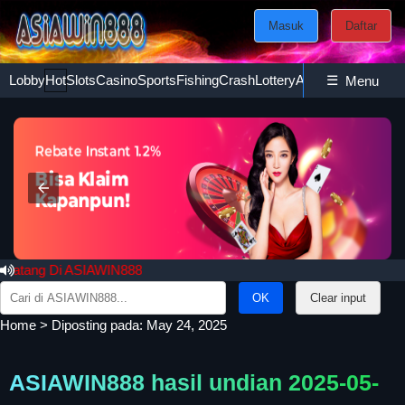
Masuk
Daftar
Lobby
Hot
Slots
Casino
Sports
Fishing
Crash
Lottery
Ayam
☰
Poker
Esport
Menu
ng Di ASIAWIN888
Search
Clear input
for:
Home
>
Diposting pada: May 24, 2025
ASIAWIN888 hasil undian 2025-05-