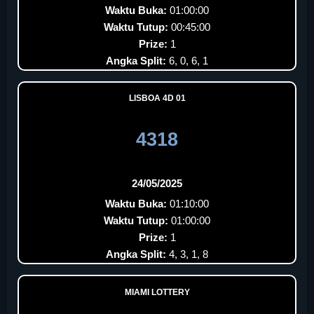
Waktu Buka:
01:00:00
Waktu Tutup:
00:45:00
Prize:
1
Angka Split:
6, 0, 6, 1
LISBOA 4D 01
4318
24/05/2025
Waktu Buka:
01:10:00
Waktu Tutup:
01:00:00
Prize:
1
Angka Split:
4, 3, 1, 8
MIAMI LOTTERY