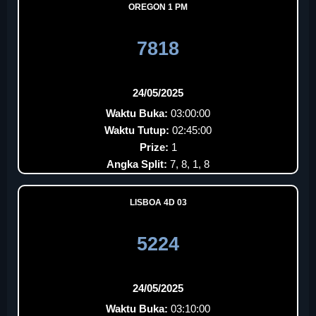
OREGON 1 PM
7818
24/05/2025
Waktu Buka:
03:00:00
Waktu Tutup:
02:45:00
Prize:
1
Angka Split:
7, 8, 1, 8
LISBOA 4D 03
5224
24/05/2025
Waktu Buka:
03:10:00