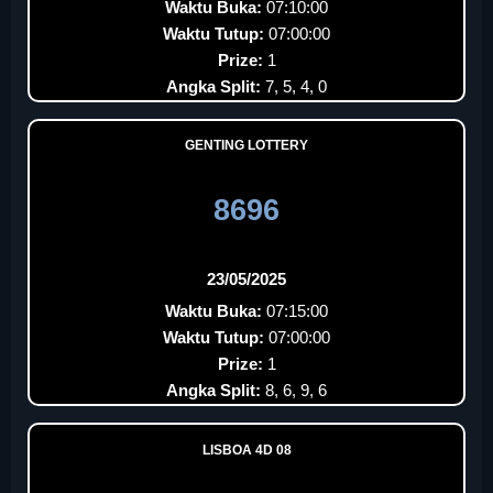
Waktu Buka:
07:10:00
Waktu Tutup:
07:00:00
Prize:
1
Angka Split:
7, 5, 4, 0
GENTING LOTTERY
8696
23/05/2025
Waktu Buka:
07:15:00
Waktu Tutup:
07:00:00
Prize:
1
Angka Split:
8, 6, 9, 6
LISBOA 4D 08