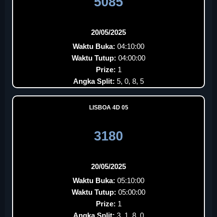
5085
20/05/2025
Waktu Buka:
04:10:00
Waktu Tutup:
04:00:00
Prize:
1
Angka Split:
5, 0, 8, 5
LISBOA 4D 05
3180
20/05/2025
Waktu Buka:
05:10:00
Waktu Tutup:
05:00:00
Prize:
1
Angka Split:
3, 1, 8, 0