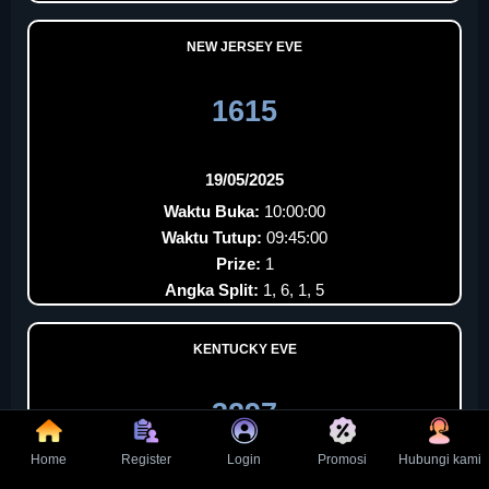
NEW JERSEY EVE
1615
19/05/2025
Waktu Buka:
10:00:00
Waktu Tutup:
09:45:00
Prize:
1
Angka Split:
1, 6, 1, 5
KENTUCKY EVE
3297
Home
Register
Login
Promosi
Hubungi kami
19/05/2025