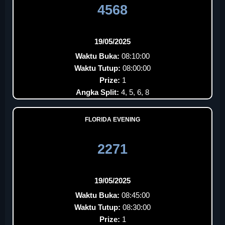
4568
19/05/2025
Waktu Buka:
08:10:00
Waktu Tutup:
08:00:00
Prize:
1
Angka Split:
4, 5, 6, 8
FLORIDA EVENING
2271
19/05/2025
Waktu Buka:
08:45:00
Waktu Tutup:
08:30:00
Prize:
1