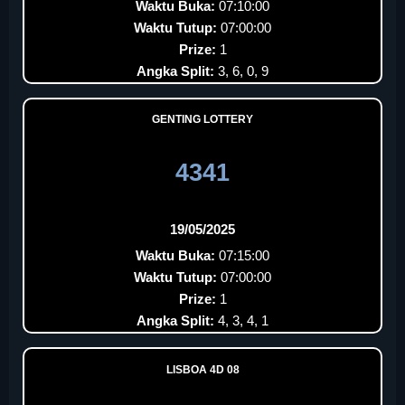
Waktu Buka:
07:10:00
Waktu Tutup:
07:00:00
Prize:
1
Angka Split:
3, 6, 0, 9
GENTING LOTTERY
4341
19/05/2025
Waktu Buka:
07:15:00
Waktu Tutup:
07:00:00
Prize:
1
Angka Split:
4, 3, 4, 1
LISBOA 4D 08