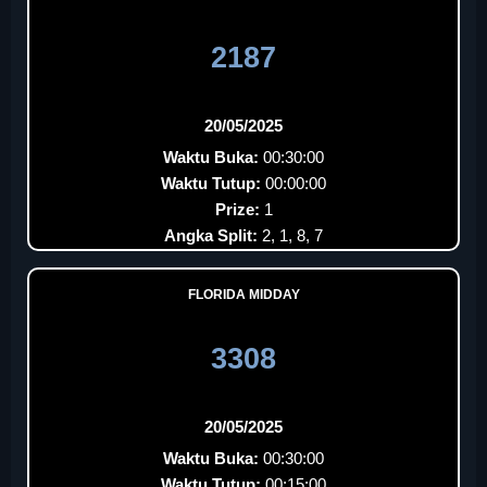
2187
20/05/2025
Waktu Buka:
00:30:00
Waktu Tutup:
00:00:00
Prize:
1
Angka Split:
2, 1, 8, 7
FLORIDA MIDDAY
3308
20/05/2025
Waktu Buka:
00:30:00
Waktu Tutup:
00:15:00