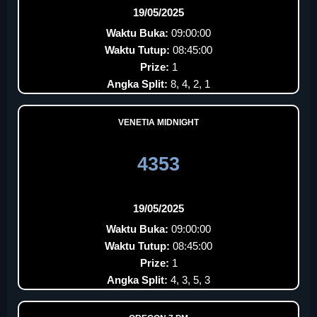
19/05/2025
Waktu Buka:
09:00:00
Waktu Tutup:
08:45:00
Prize:
1
Angka Split:
8, 4, 2, 1
VENETIA MIDNIGHT
4353
19/05/2025
Waktu Buka:
09:00:00
Waktu Tutup:
08:45:00
Prize:
1
Angka Split:
4, 3, 5, 3