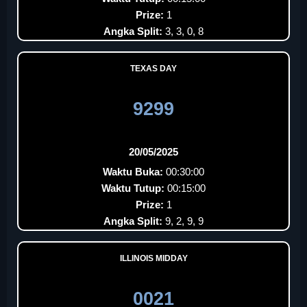
Prize:
1
Angka Split:
3, 3, 0, 8
TEXAS DAY
9299
20/05/2025
Waktu Buka:
00:30:00
Waktu Tutup:
00:15:00
Prize:
1
Angka Split:
9, 2, 9, 9
ILLINOIS MIDDAY
0021