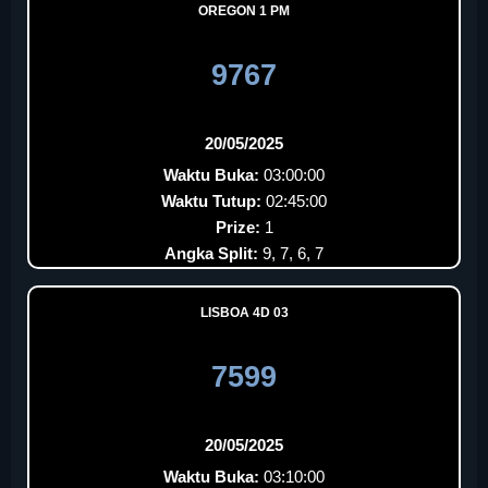
OREGON 1 PM
9767
20/05/2025
Waktu Buka:
03:00:00
Waktu Tutup:
02:45:00
Prize:
1
Angka Split:
9, 7, 6, 7
LISBOA 4D 03
7599
20/05/2025
Waktu Buka:
03:10:00