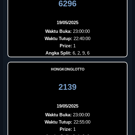
6296
19/05/2025
Waktu Buka:
23:00:00
Waktu Tutup:
22:40:00
Prize:
1
Angka Split:
6, 2, 9, 6
HONGKONGLOTTO
2139
19/05/2025
Waktu Buka:
23:00:00
Waktu Tutup:
22:55:00
Prize:
1