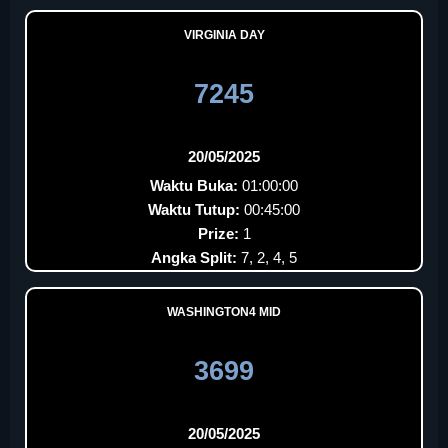
VIRGINIA DAY
7245
20/05/2025
Waktu Buka:
01:00:00
Waktu Tutup:
00:45:00
Prize:
1
Angka Split:
7, 2, 4, 5
WASHINGTON4 MID
3699
20/05/2025