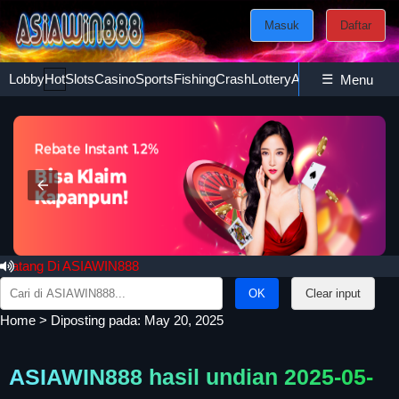
Masuk
Daftar
Lobby
Hot
Slots
Casino
Sports
Fishing
Crash
Lottery
Ayam
☰
Poker
Esport
Menu
ang Di ASIAWIN888
Search
Clear input
for:
Home
>
Diposting pada: May 20, 2025
ASIAWIN888 hasil undian 2025-05-