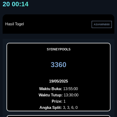
20 00:14
Hasil Togel
ASIAWIN888
SYDNEYPOOLS
3360
19/05/2025
Waktu Buka:
13:55:00
Waktu Tutup:
13:30:00
Prize:
1
Angka Split:
3, 3, 6, 0