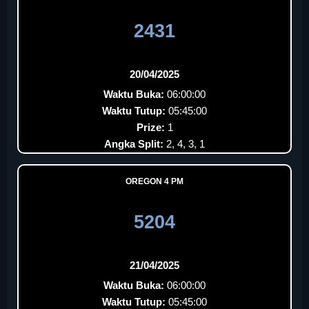
2431
20/04/2025
Waktu Buka:
06:00:00
Waktu Tutup:
05:45:00
Prize:
1
Angka Split:
2, 4, 3, 1
OREGON 4 PM
5204
21/04/2025
Waktu Buka:
06:00:00
Waktu Tutup:
05:45:00