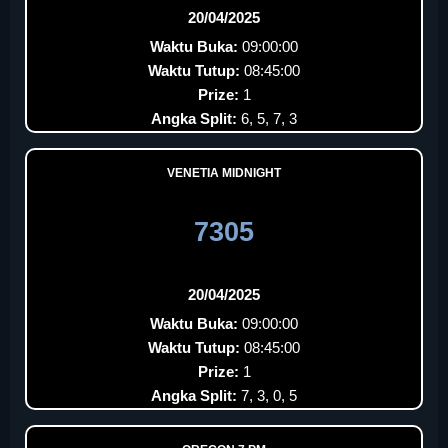
20/04/2025
Waktu Buka:
09:00:00
Waktu Tutup:
08:45:00
Prize:
1
Angka Split:
6, 5, 7, 3
VENETIA MIDNIGHT
7305
20/04/2025
Waktu Buka:
09:00:00
Waktu Tutup:
08:45:00
Prize:
1
Angka Split:
7, 3, 0, 5