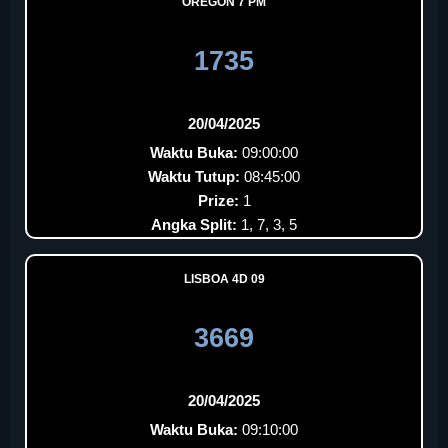
OREGON 7 PM
1735
20/04/2025
Waktu Buka:
09:00:00
Waktu Tutup:
08:45:00
Prize:
1
Angka Split:
1, 7, 3, 5
LISBOA 4D 09
3669
20/04/2025
Waktu Buka:
09:10:00