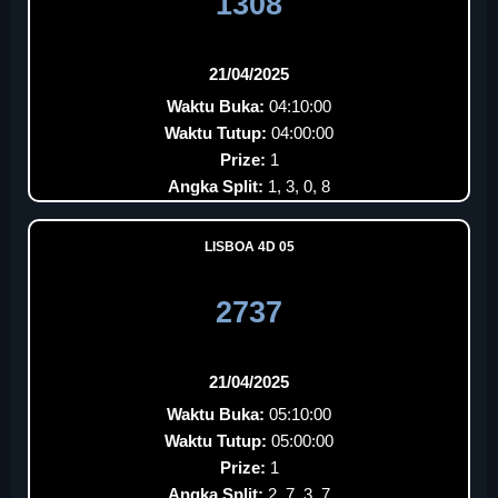
1308
21/04/2025
Waktu Buka:
04:10:00
Waktu Tutup:
04:00:00
Prize:
1
Angka Split:
1, 3, 0, 8
LISBOA 4D 05
2737
21/04/2025
Waktu Buka:
05:10:00
Waktu Tutup:
05:00:00
Prize:
1
Angka Split:
2, 7, 3, 7