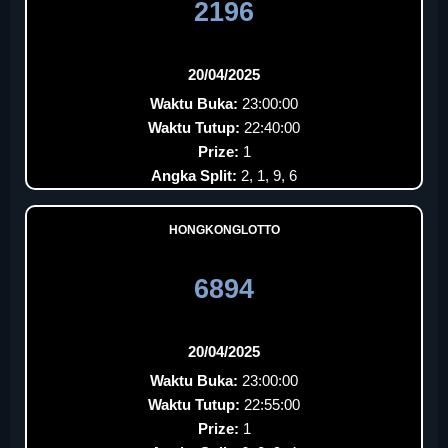
2196
20/04/2025
Waktu Buka:
23:00:00
Waktu Tutup:
22:40:00
Prize:
1
Angka Split:
2, 1, 9, 6
HONGKONGLOTTO
6894
20/04/2025
Waktu Buka:
23:00:00
Waktu Tutup:
22:55:00
Prize:
1