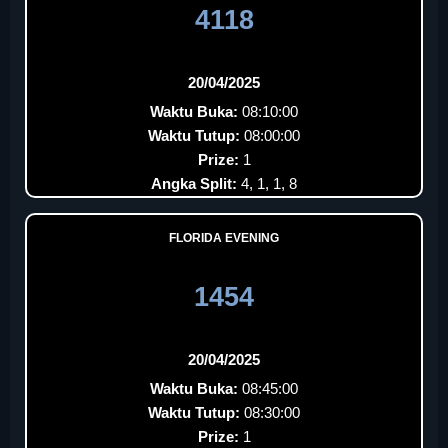
4118
20/04/2025
Waktu Buka:
08:10:00
Waktu Tutup:
08:00:00
Prize:
1
Angka Split:
4, 1, 1, 8
FLORIDA EVENING
1454
20/04/2025
Waktu Buka:
08:45:00
Waktu Tutup:
08:30:00
Prize:
1