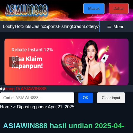
Masuk
Daftar
Lobby
Hot
Slots
Casino
Sports
Fishing
Crash
Lottery
Ayam
☰
Poker
Esport
Menu
ng Di ASIAWIN888
Search
Clear input
for:
Home
>
Diposting pada: April 21, 2025
ASIAWIN888 hasil undian 2025-04-