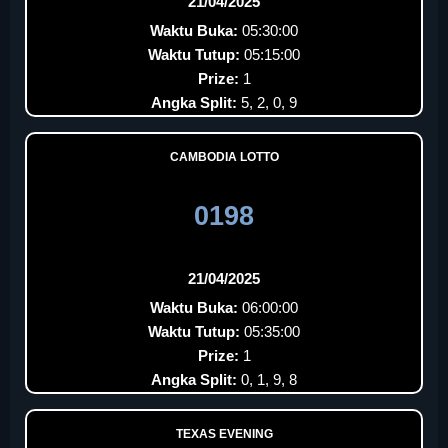
21/04/2025
Waktu Buka:
05:30:00
Waktu Tutup:
05:15:00
Prize:
1
Angka Split:
5, 2, 0, 9
CAMBODIA LOTTO
0198
21/04/2025
Waktu Buka:
06:00:00
Waktu Tutup:
05:35:00
Prize:
1
Angka Split:
0, 1, 9, 8
TEXAS EVENING