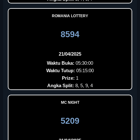
ROMANIA LOTTERY
8594
21/04/2025
Waktu Buka:
05:30:00
Waktu Tutup:
05:15:00
Prize:
1
Angka Split:
8, 5, 9, 4
MC NIGHT
5209