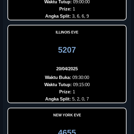
Waktu Tutup:
09:00:00
Prize:
1
Angka Split:
3, 6, 6, 9
ILLINOIS EVE
5207
20/04/2025
Waktu Buka:
09:30:00
Waktu Tutup:
09:15:00
Prize:
1
Angka Split:
5, 2, 0, 7
NEW YORK EVE
4655