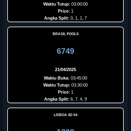
Waktu Tutup:
03:00:00
Prize:
1
Angka Split:
0, 1, 1, 7
BRASIL POOLS
6749
21/04/2025
Waktu Buka:
03:45:00
Waktu Tutup:
03:30:00
Prize:
1
Angka Split:
6, 7, 4, 9
LISBOA 4D 04