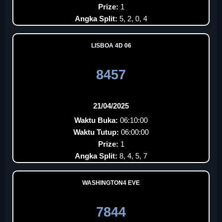
Prize:
1
Angka Split:
5, 2, 0, 4
LISBOA 4D 06
8457
21/04/2025
Waktu Buka:
06:10:00
Waktu Tutup:
06:00:00
Prize:
1
Angka Split:
8, 4, 5, 7
WASHINGTON4 EVE
7844