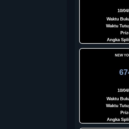
10/04
Waktu Buk
Waktu Tutu
Priz
Angka Spli
NEW YO
67
10/04
Waktu Buk
Waktu Tutu
Priz
Angka Spli