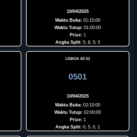
10/04/2025
Waktu Buka:
01:15:00
Waktu Tutup:
01:00:00
Prize:
1
Angka Split:
5, 8, 9, 9
LISBOA 4D 02
0501
10/04/2025
Waktu Buka:
02:10:00
Waktu Tutup:
02:00:00
Prize:
1
Angka Split:
0, 5, 0, 1