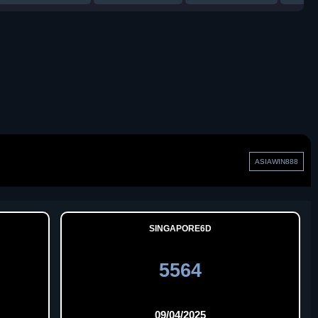
ASIAWIN888
SINGAPORE6D
5564
09/04/2025