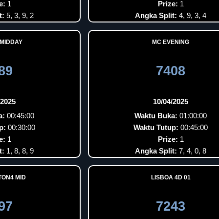
e:
1
Prize:
1
t:
5, 3, 9, 2
Angka Split:
4, 9, 3, 4
 MIDDAY
MC EVENING
89
7408
/2025
10/04/2025
a:
00:45:00
Waktu Buka:
01:00:00
p:
00:30:00
Waktu Tutup:
00:45:00
e:
1
Prize:
1
t:
1, 8, 8, 9
Angka Split:
7, 4, 0, 8
ON4 MID
LISBOA 4D 01
97
7243