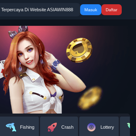
site ASIAWIN888
Masuk
Daftar
Fishing
Crash
Lottery