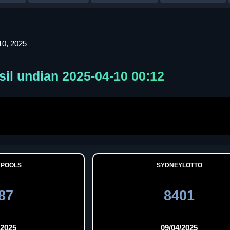
 10, 2025
il undian 2025-04-10 00:12
YPOOLS
SYDNEYLOTTO
87
8401
/2025
09/04/2025