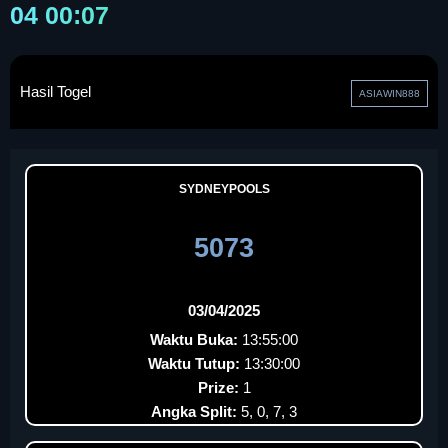
04 00:07
Hasil Togel
ASIAWIN888
SYDNEYPOOLS
5073
03/04/2025
Waktu Buka:
13:55:00
Waktu Tutup:
13:30:00
Prize:
1
Angka Split:
5, 0, 7, 3