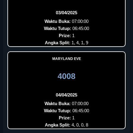
03/04/2025
Waktu Buka:
07:00:00
Waktu Tutup:
06:45:00
Prize:
1
Angka Split:
1, 4, 1, 9
MARYLAND EVE
4008
04/04/2025
Waktu Buka:
07:00:00
Waktu Tutup:
06:45:00
Prize:
1
Angka Split:
4, 0, 0, 8