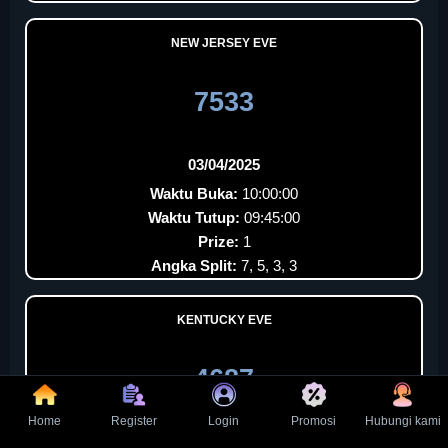
NEW JERSEY EVE
7533
03/04/2025
Waktu Buka:
10:00:00
Waktu Tutup:
09:45:00
Prize:
1
Angka Split:
7, 5, 3, 3
KENTUCKY EVE
4687
Home
Register
Login
Promosi
Hubungi kami
03/04/2025