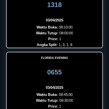
1318
03/04/2025
Waktu Buka:
08:10:00
Waktu Tutup:
08:00:00
Prize:
1
Angka Split:
1, 3, 1, 8
FLORIDA EVENING
0655
03/04/2025
Waktu Buka:
08:45:00
Waktu Tutup:
08:30:00
Prize:
1