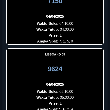
7150
04/04/2025
Waktu Buka:
04:10:00
Waktu Tutup:
04:00:00
Prize:
1
Angka Split:
7, 1, 5, 0
LISBOA 4D 05
9624
04/04/2025
Waktu Buka:
05:10:00
Waktu Tutup:
05:00:00
Prize:
1
Angka Split:
9, 6, 2, 4