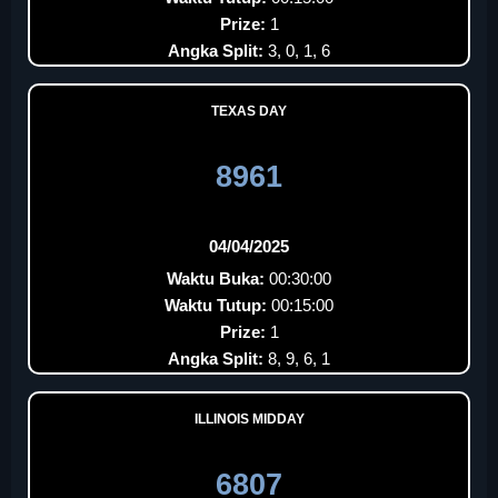
Prize:
1
Angka Split:
3, 0, 1, 6
TEXAS DAY
8961
04/04/2025
Waktu Buka:
00:30:00
Waktu Tutup:
00:15:00
Prize:
1
Angka Split:
8, 9, 6, 1
ILLINOIS MIDDAY
6807