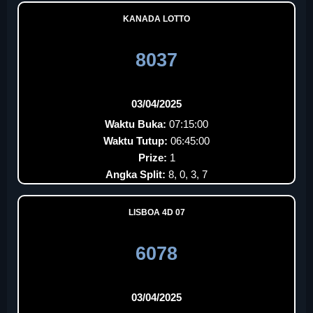
KANADA LOTTO
8037
03/04/2025
Waktu Buka:
07:15:00
Waktu Tutup:
06:45:00
Prize:
1
Angka Split:
8, 0, 3, 7
LISBOA 4D 07
6078
03/04/2025