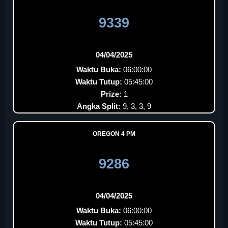
9339
04/04/2025
Waktu Buka:
06:00:00
Waktu Tutup:
05:45:00
Prize:
1
Angka Split:
9, 3, 3, 9
OREGON 4 PM
9286
04/04/2025
Waktu Buka:
06:00:00
Waktu Tutup:
05:45:00