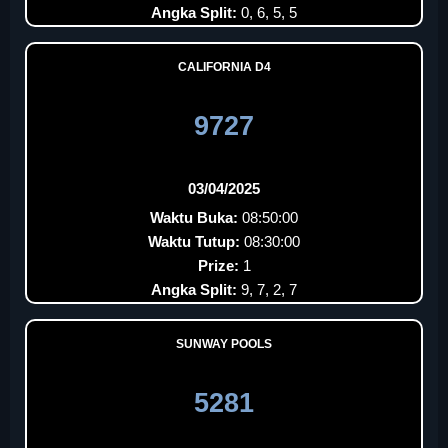
Angka Split:
0, 6, 5, 5
CALIFORNIA D4
9727
03/04/2025
Waktu Buka:
08:50:00
Waktu Tutup:
08:30:00
Prize:
1
Angka Split:
9, 7, 2, 7
SUNWAY POOLS
5281