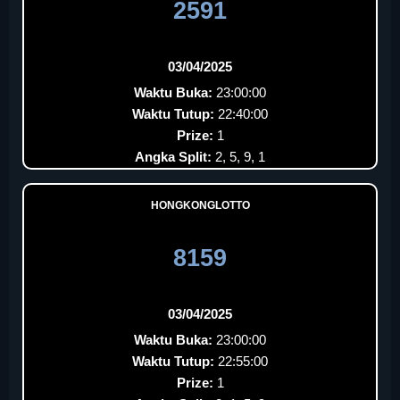
2591
03/04/2025
Waktu Buka:
23:00:00
Waktu Tutup:
22:40:00
Prize:
1
Angka Split:
2, 5, 9, 1
HONGKONGLOTTO
8159
03/04/2025
Waktu Buka:
23:00:00
Waktu Tutup:
22:55:00
Prize:
1