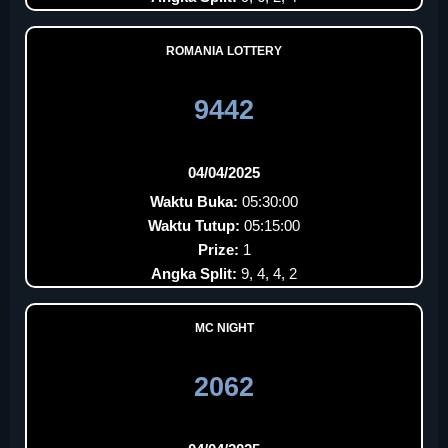
ROMANIA LOTTERY
9442
04/04/2025
Waktu Buka:
05:30:00
Waktu Tutup:
05:15:00
Prize:
1
Angka Split:
9, 4, 4, 2
MC NIGHT
2062