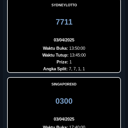
SYDNEYLOTTO
7711
03/04/2025
Waktu Buka:
13:50:00
Waktu Tutup:
13:45:00
Prize:
1
Angka Split:
7, 7, 1, 1
SINGAPORE6D
0300
03/04/2025
Waktu Buka:
17:40:00