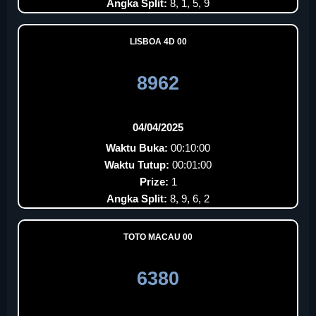
Angka Split:
8, 1, 5, 9
LISBOA 4D 00
8962
04/04/2025
Waktu Buka:
00:10:00
Waktu Tutup:
00:01:00
Prize:
1
Angka Split:
8, 9, 6, 2
TOTO MACAU 00
6380