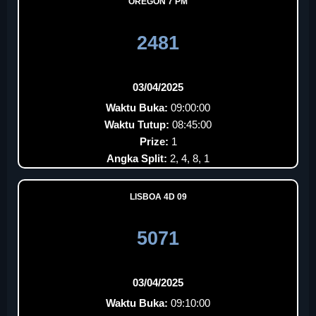
OREGON 7 PM
2481
03/04/2025
Waktu Buka:
09:00:00
Waktu Tutup:
08:45:00
Prize:
1
Angka Split:
2, 4, 8, 1
LISBOA 4D 09
5071
03/04/2025
Waktu Buka:
09:10:00