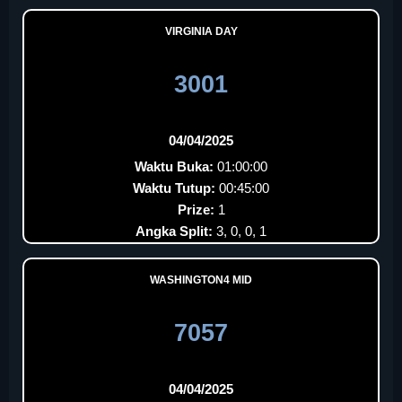
VIRGINIA DAY
3001
04/04/2025
Waktu Buka:
01:00:00
Waktu Tutup:
00:45:00
Prize:
1
Angka Split:
3, 0, 0, 1
WASHINGTON4 MID
7057
04/04/2025