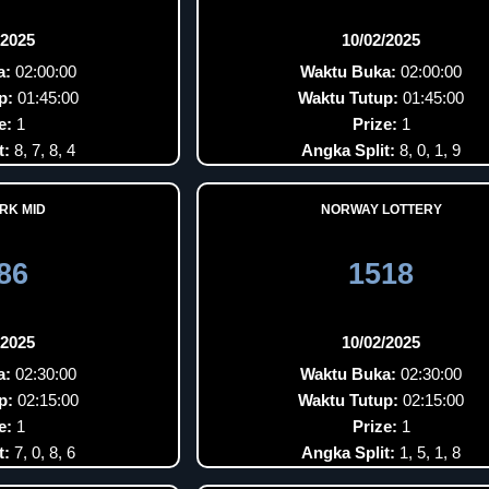
/2025
10/02/2025
a:
02:00:00
Waktu Buka:
02:00:00
p:
01:45:00
Waktu Tutup:
01:45:00
e:
1
Prize:
1
t:
8, 7, 8, 4
Angka Split:
8, 0, 1, 9
RK MID
NORWAY LOTTERY
86
1518
/2025
10/02/2025
a:
02:30:00
Waktu Buka:
02:30:00
p:
02:15:00
Waktu Tutup:
02:15:00
e:
1
Prize:
1
t:
7, 0, 8, 6
Angka Split:
1, 5, 1, 8