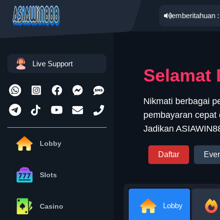
Pemberitahuan : Situs Resmi Menampi
Live Support
Selamat 
Nikmati berbagai p
pembayaran cepat 
Jadikan ASIAWIN888
Lobby
Daftar
Even
Slots
Lobby
Casino