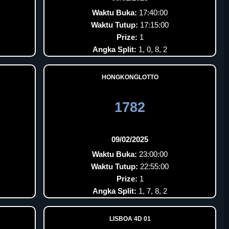
Waktu Buka:
17:40:00
Waktu Tutup:
17:15:00
Prize:
1
Angka Split:
1, 0, 8, 2
HONGKONGLOTTO
1782
09/02/2025
Waktu Buka:
23:00:00
Waktu Tutup:
22:55:00
Prize:
1
Angka Split:
1, 7, 8, 2
LISBOA 4D 01