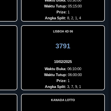
Waktu Buka:
05:30:00
Waktu Tutup:
05:15:00
Prize:
1
Angka Split:
8, 2, 1, 4
LISBOA 4D 06
3791
10/02/2025
Waktu Buka:
06:10:00
Waktu Tutup:
06:00:00
Prize:
1
Angka Split:
3, 7, 9, 1
KANADA LOTTO