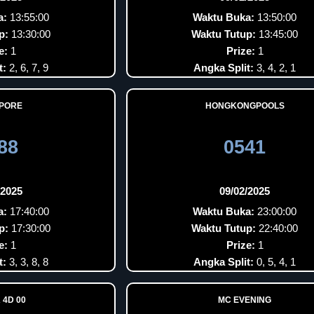
a:
13:55:00
Waktu Buka:
13:50:00
p:
13:30:00
Waktu Tutup:
13:45:00
e:
1
Prize:
1
t:
2, 6, 7, 9
Angka Split:
3, 4, 2, 1
PORE
HONGKONGPOOLS
88
0541
/2025
09/02/2025
a:
17:40:00
Waktu Buka:
23:00:00
p:
17:30:00
Waktu Tutup:
22:40:00
e:
1
Prize:
1
t:
3, 3, 8, 8
Angka Split:
0, 5, 4, 1
 4D 00
MC EVENING