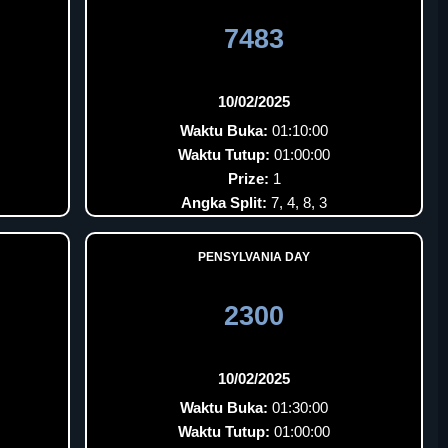
7483
10/02/2025
Waktu Buka:
01:10:00
Waktu Tutup:
01:00:00
Prize:
1
Angka Split:
7, 4, 8, 3
PENSYLVANIA DAY
2300
10/02/2025
Waktu Buka:
01:30:00
Waktu Tutup:
01:00:00