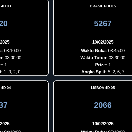
 4D 03
BRASIL POOLS
20
5267
/2025
10/02/2025
a:
03:10:00
Waktu Buka:
03:45:00
p:
03:00:00
Waktu Tutup:
03:30:00
e:
1
Prize:
1
t:
1, 3, 2, 0
Angka Split:
5, 2, 6, 7
 4D 04
LISBOA 4D 05
37
2066
/2025
10/02/2025