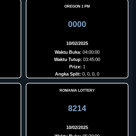
OREGON 1 PM
0000
10/02/2025
Waktu Buka:
04:00:00
Waktu Tutup:
03:45:00
Prize:
1
Angka Split:
0, 0, 0, 0
ROMANIA LOTTERY
8214
10/02/2025