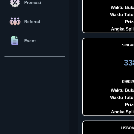
Promosi
Waktu Buk
Waktu Tutu
Referral
Priz
Angka Spli
Event
SINGA
33
09/02
Waktu Buk
Waktu Tutu
Priz
Angka Spli
LISBOA