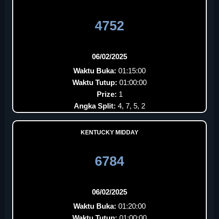
4752
06/02/2025
Waktu Buka:
01:15:00
Waktu Tutup:
01:00:00
Prize:
1
Angka Split:
4, 7, 5, 2
KENTUCKY MIDDAY
6784
06/02/2025
Waktu Buka:
01:20:00
Waktu Tutup:
01:00:00