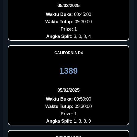
05/02/2025
Waktu Buka:
09:45:00
Waktu Tutup:
09:30:00
Prize:
1
Angka Split:
3, 0, 9, 4
CALIFORNIA D4
1389
05/02/2025
Waktu Buka:
09:50:00
Waktu Tutup:
09:30:00
Prize:
1
Angka Split:
1, 3, 8, 9