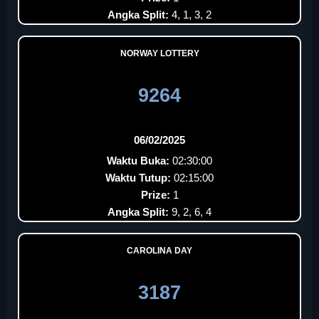
Angka Split:
4, 1, 3, 2
NORWAY LOTTERY
9264
06/02/2025
Waktu Buka:
02:30:00
Waktu Tutup:
02:15:00
Prize:
1
Angka Split:
9, 2, 6, 4
CAROLINA DAY
3187