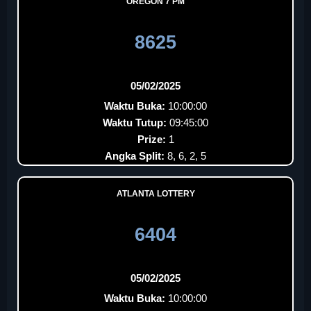
OREGON 7 PM
8625
05/02/2025
Waktu Buka:
10:00:00
Waktu Tutup:
09:45:00
Prize:
1
Angka Split:
8, 6, 2, 5
ATLANTA LOTTERY
6404
05/02/2025
Waktu Buka:
10:00:00