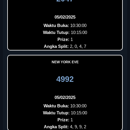
05/02/2025
Waktu Buka:
10:30:00
Waktu Tutup:
10:15:00
Prize:
1
Angka Split:
2, 0, 4, 7
NEW YORK EVE
4992
05/02/2025
Waktu Buka:
10:30:00
Waktu Tutup:
10:15:00
Prize:
1
Angka Split:
4, 9, 9, 2