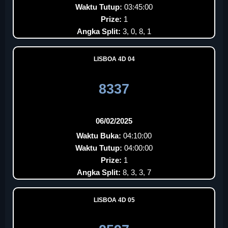
Waktu Tutup:
03:45:00
Prize:
1
Angka Split:
3, 0, 8, 1
LISBOA 4D 04
8337
06/02/2025
Waktu Buka:
04:10:00
Waktu Tutup:
04:00:00
Prize:
1
Angka Split:
8, 3, 3, 7
LISBOA 4D 05