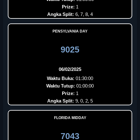
Prize:
1
Angka Split:
6, 7, 8, 4
PENSYLVANIA DAY
9025
06/02/2025
Waktu Buka:
01:30:00
Waktu Tutup:
01:00:00
Prize:
1
Angka Split:
9, 0, 2, 5
FLORIDA MIDDAY
7043