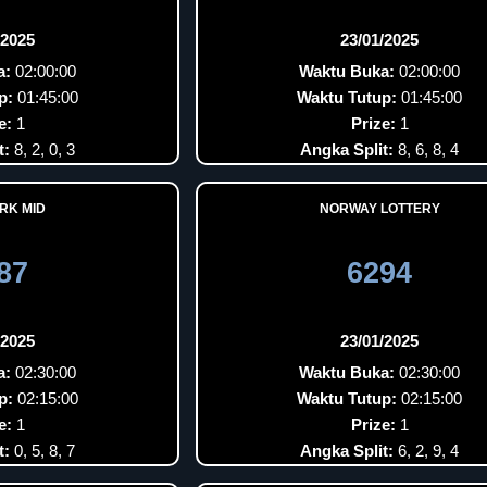
/2025
23/01/2025
a:
02:00:00
Waktu Buka:
02:00:00
p:
01:45:00
Waktu Tutup:
01:45:00
e:
1
Prize:
1
t:
8, 2, 0, 3
Angka Split:
8, 6, 8, 4
RK MID
NORWAY LOTTERY
87
6294
/2025
23/01/2025
a:
02:30:00
Waktu Buka:
02:30:00
p:
02:15:00
Waktu Tutup:
02:15:00
e:
1
Prize:
1
t:
0, 5, 8, 7
Angka Split:
6, 2, 9, 4