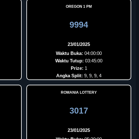
OREGON 1 PM
9994
23/01/2025
Waktu Buka:
04:00:00
Waktu Tutup:
03:45:00
Prize:
1
Angka Split:
9, 9, 9, 4
ROMANIA LOTTERY
3017
23/01/2025