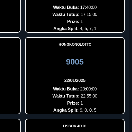
Waktu Buka:
17:40:00
Waktu Tutup:
17:15:00
Prize:
1
Angka Split:
4, 5, 7, 1
HONGKONGLOTTO
9005
22/01/2025
Waktu Buka:
23:00:00
Waktu Tutup:
22:55:00
Prize:
1
Angka Split:
9, 0, 0, 5
LISBOA 4D 01