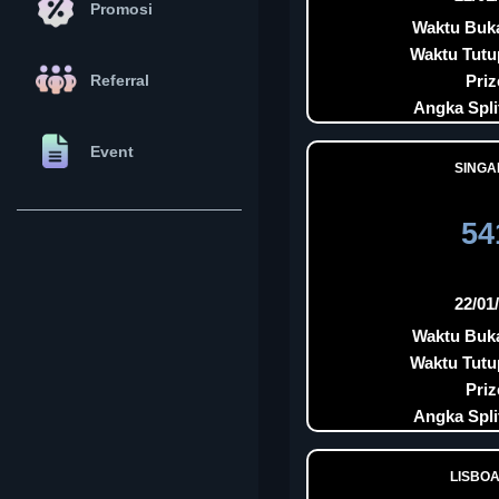
Promosi
Waktu Buk
Waktu Tutu
Referral
Priz
Angka Spli
Event
SINGA
54
22/01
Waktu Buk
Waktu Tutu
Priz
Angka Spli
LISBOA