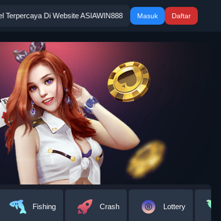
bsite ASIAWIN888
Masuk
Daftar
Fishing
Crash
Lottery