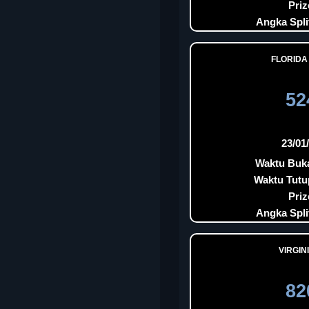
Priz
Angka Spli
FLORIDA
52
23/01
Waktu Buk
Waktu Tutu
Priz
Angka Spli
VIRGIN
82