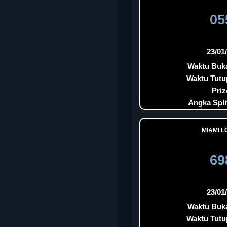
05
23/01
Waktu Buk
Waktu Tutu
Priz
Angka Spli
MIAMI L
69
23/01
Waktu Buk
Waktu Tutu