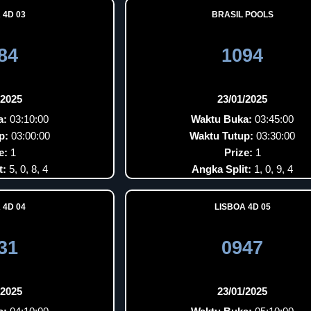
 4D 03
BRASIL POOLS
84
1094
/2025
23/01/2025
a:
03:10:00
Waktu Buka:
03:45:00
p:
03:00:00
Waktu Tutup:
03:30:00
e:
1
Prize:
1
t:
5, 0, 8, 4
Angka Split:
1, 0, 9, 4
 4D 04
LISBOA 4D 05
31
0947
/2025
23/01/2025