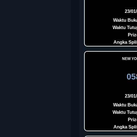
23/01
Waktu Buk
Waktu Tutu
Priz
Angka Spli
NEW YO
05
23/01
Waktu Buk
Waktu Tutu
Priz
Angka Spli